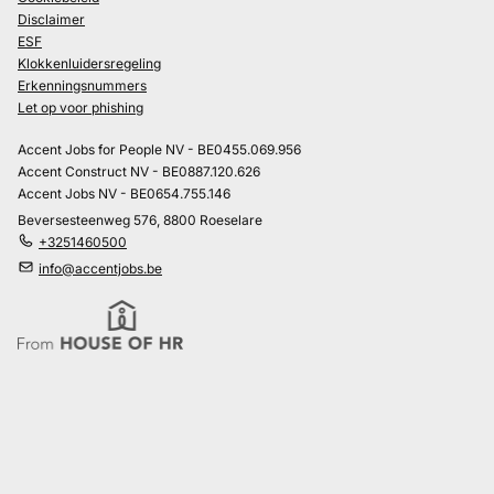
Disclaimer
ESF
Klokkenluidersregeling
Erkenningsnummers
Let op voor phishing
Accent Jobs for People NV - BE0455.069.956
Accent Construct NV - BE0887.120.626
Accent Jobs NV - BE0654.755.146
Beversesteenweg 576, 8800 Roeselare
+3251460500
info@accentjobs.be