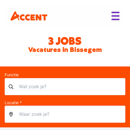
3 JOBS
Vacatures in Bissegem
Functie
Locatie *