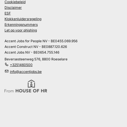
Cookiebeleid
Disclaimer
ESF
Klokkenluidersregeling
Erkenningsnummers
Let op voor phishing
Accent Jobs for People NV - BE0455.069.956
Accent Construct NV - BE0887.120.626
Accent Jobs NV - BE0654.755.146
Beversesteenweg 576, 8800 Roeselare
+3251460500
info@accentjobs.be