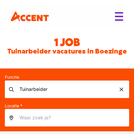
1 JOB
Tuinarbeider vacatures in Boezinge
Functie
Locatie *