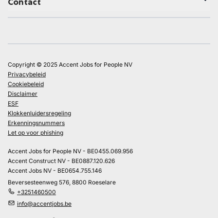
Contact
Copyright © 2025 Accent Jobs for People NV
Privacybeleid
Cookiebeleid
Disclaimer
ESF
Klokkenluidersregeling
Erkenningsnummers
Let op voor phishing
Accent Jobs for People NV - BE0455.069.956
Accent Construct NV - BE0887.120.626
Accent Jobs NV - BE0654.755.146
Beversesteenweg 576, 8800 Roeselare
+3251460500
info@accentjobs.be