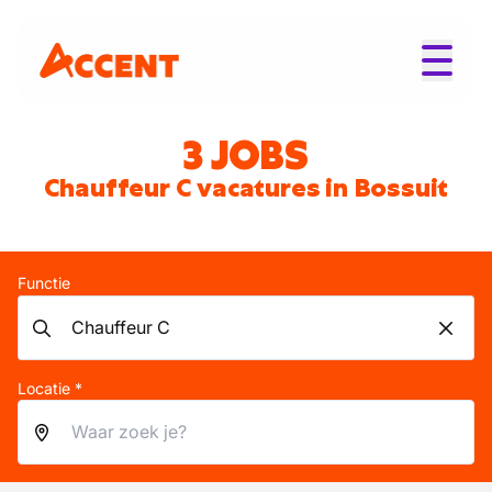
3 JOBS
Chauffeur C vacatures in Bossuit
Functie
Locatie *