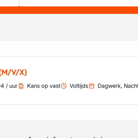
(M/V/X)
94
/
uur
Kans op vast
Voltijds
Dagwerk, Nach