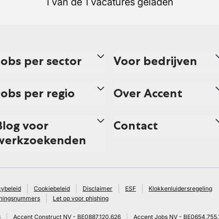
1 van de 1 vacatures geladen
Jobs per sector
Voor bedrijven
Jobs per regio
Over Accent
Blog voor
Contact
werkzoekenden
cybeleid
Cookiebeleid
Disclaimer
ESF
Klokkenluidersregeling
ningsnummers
Let op voor phishing
6
Accent Construct NV - BE0887.120.626
Accent Jobs NV - BE0654.755.