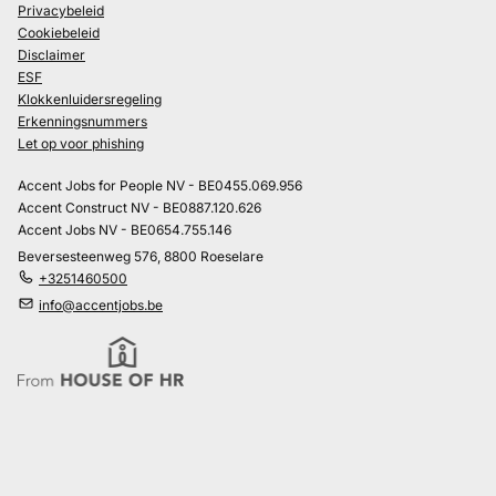
Privacybeleid
Cookiebeleid
Disclaimer
ESF
Klokkenluidersregeling
Erkenningsnummers
Let op voor phishing
Accent Jobs for People NV - BE0455.069.956
Accent Construct NV - BE0887.120.626
Accent Jobs NV - BE0654.755.146
Beversesteenweg 576, 8800 Roeselare
+3251460500
info@accentjobs.be