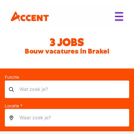
3 JOBS
Bouw vacatures in Brakel
Functie
Locatie *