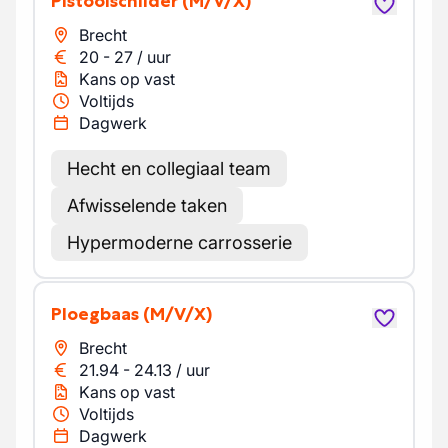
Pistoolschilder
(M/V/X)
Brecht
20
-
27
/
uur
Kans op vast
Voltijds
Dagwerk
Hecht en collegiaal team
Afwisselende taken
Hypermoderne carrosserie
Ploegbaas
(M/V/X)
Brecht
21.94
-
24.13
/
uur
Kans op vast
Voltijds
Dagwerk