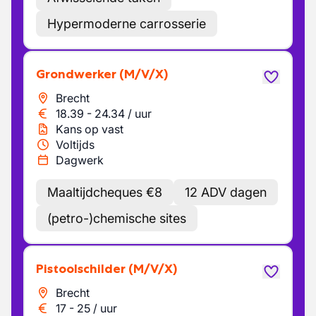
Hypermoderne carrosserie
Grondwerker
(M/V/X)
Brecht
18.39
-
24.34
/
uur
Kans op vast
Voltijds
Dagwerk
Maaltijdcheques €8
12 ADV dagen
(petro-)chemische sites
Pistoolschilder
(M/V/X)
Brecht
17
-
25
/
uur