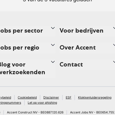
Jobs per sector
Voor bedrijven
Jobs per regio
Over Accent
Blog voor
Contact
werkzoekenden
cybeleid
Cookiebeleid
Disclaimer
ESF
Klokkenluidersregeling
ningsnummers
Let op voor phishing
6
Accent Construct NV - BE0887.120.626
Accent Jobs NV - BE0654.755.