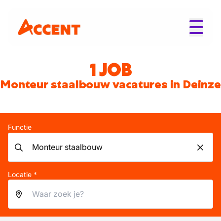
1 JOB
Monteur staalbouw vacatures in Deinze
Functie
Locatie *