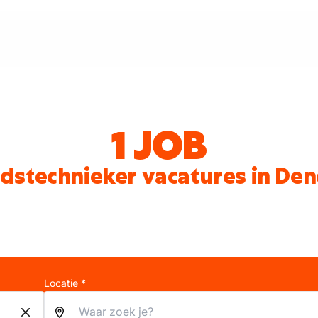
1 JOB
stechnieker vacatures in D
Locatie *