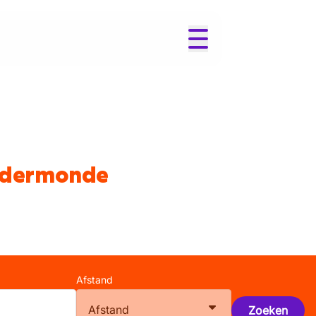
endermonde
Afstand
Afstand
Zoeken