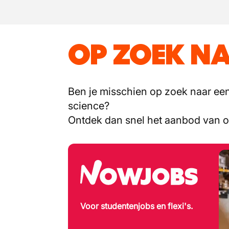
OP ZOEK NA
Ben je misschien op zoek naar een 
science?
Ontdek dan snel het aanbod van 
Voor studentenjobs en flexi's.