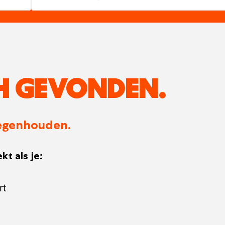
H GEVONDEN.
 tegenhouden.
kt als je:
rt