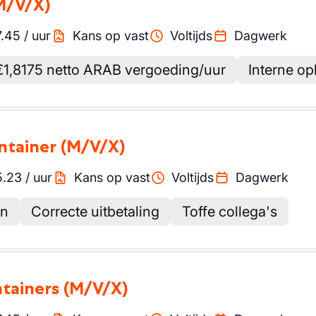
M/V/X)
7.45
/
uur
Kans op vast
Voltijds
Dagwerk
€1,8175 netto ARAB vergoeding/uur
Interne op
ontainer
(M/V/X)
5.23
/
uur
Kans op vast
Voltijds
Dagwerk
en
Correcte uitbetaling
Toffe collega's
ntainers
(M/V/X)