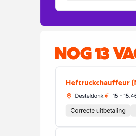
NOG 13 V
Heftruckchauffeur
(
Desteldonk
15
-
15.4
Correcte uitbetaling