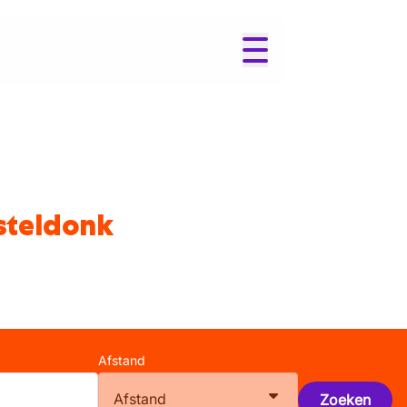
esteldonk
Afstand
Afstand
Zoeken