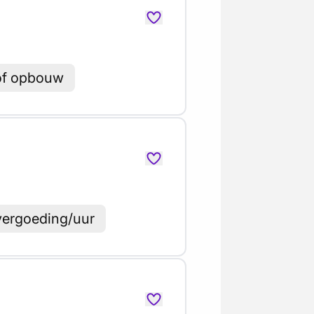
lof opbouw
vergoeding/uur