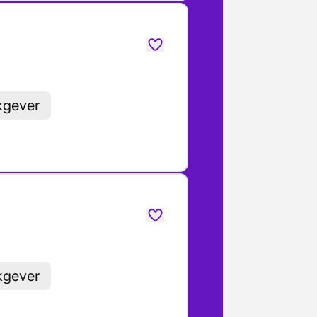
kgever
kgever