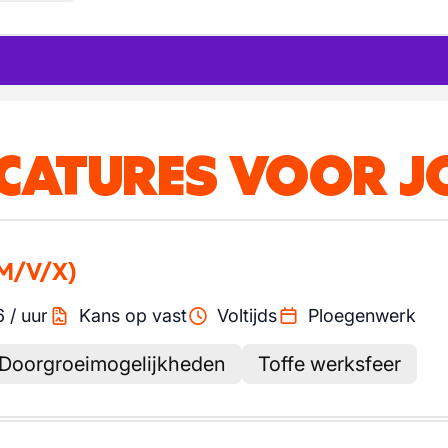
ACATURES VOOR J
M/V/X)
6
/
uur
Kans op vast
Voltijds
Ploegenwerk
Doorgroeimogelijkheden
Toffe werksfeer