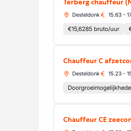
Terberg chauffeur
(
Desteldonk
15.63
-
1
€15,6285 bruto/uur
Chauffeur C afzetc
Desteldonk
15.23
-
1
Doorgroeimogelijkhed
Chauffeur CE zeeco