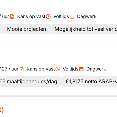
/
uur
Kans op vast
Voltijds
Dagwerk
Mooie projecten
Mogelijkheid tot veel ver
)
7.27
/
uur
Kans op vast
Voltijds
Dagwerk
€6 maaltijdcheques/dag
€1,8175 netto ARAB-
X)