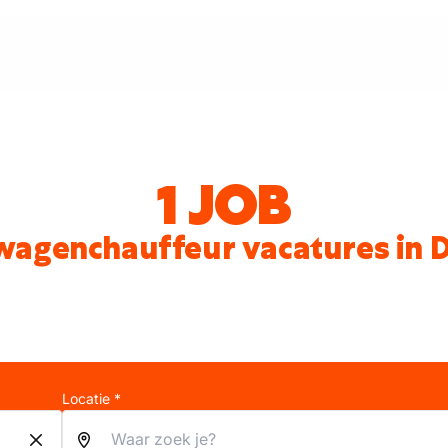
1 JOB
wagenchauffeur vacatures in 
Locatie *