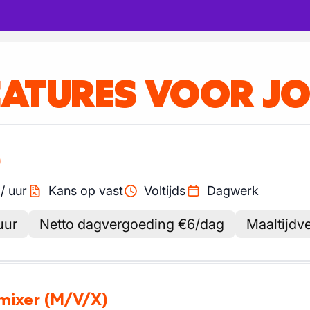
CATURES VOOR J
)
/
uur
Kans op vast
Voltijds
Dagwerk
uur
Netto dagvergoeding €6/dag
Maaltijdv
mixer
(M/V/X)