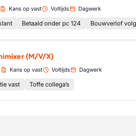
Kans op vast
Voltijds
Dagwerk
klant
Betaald onder pc 124
Bouwverlof vol
nimixer
(M/V/X)
r
Kans op vast
Voltijds
Dagwerk
ie vast
Toffe collega’s