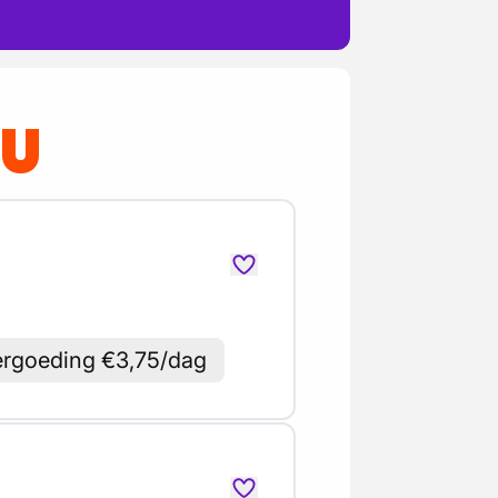
OU
ergoeding €3,75/dag