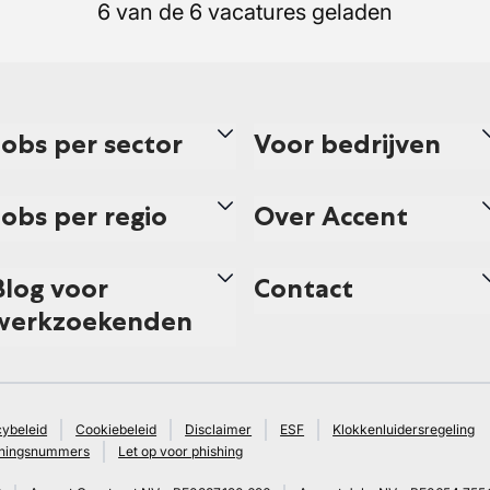
6 van de 6 vacatures geladen
Jobs per sector
Voor bedrijven
Jobs per regio
Over Accent
Blog voor
Contact
werkzoekenden
cybeleid
Cookiebeleid
Disclaimer
ESF
Klokkenluidersregeling
ningsnummers
Let op voor phishing