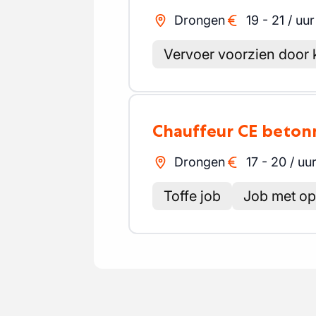
Drongen
19
-
21
/
uur
Vervoer voorzien door 
Chauffeur CE beton
Drongen
17
-
20
/
uu
Toffe job
Job met opt