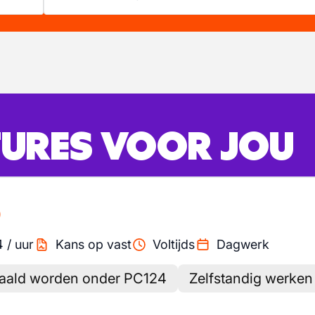
URES VOOR JOU
)
4
/
uur
Kans op vast
Voltijds
Dagwerk
aald worden onder PC124
Zelfstandig werken