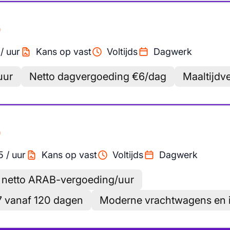
)
/
uur
Kans op vast
Voltijds
Dagwerk
uur
Netto dagvergoeding €6/dag
Maaltijdv
)
5
/
uur
Kans op vast
Voltijds
Dagwerk
5 netto ARAB-vergoeding/uur
7 vanaf 120 dagen
Moderne vrachtwagens en i