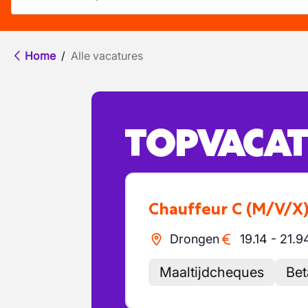
Home
/
Alle vacatures
TOPVACAT
Chauffeur C
(M/V/X
Drongen
19.14
-
21.9
Maaltijdcheques
Bet