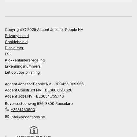
Copyright © 2025 Accent Jobs for People NV
Privacybeleid
Cookiebeleid
Disclaimer
ESF
Klokkenluidersregeling
Erkenningsnummers
Let op voor phishing
Accent Jobs for People NV - BE0455.069.956
Accent Construct NV - BE0887.120.626
Accent Jobs NV - BE0654.755.146
Beversesteenweg 576, 8800 Roeselare
+3251460500
info@accentjobs.be