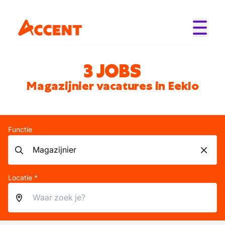
3 JOBS
Magazijnier vacatures in Eeklo
Functie
Locatie *