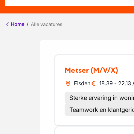
Home
/
Alle vacatures
Metser
(M/V/X)
Eisden
18.39
-
22.13
Sterke ervaring in wo
Teamwork en klantgeri