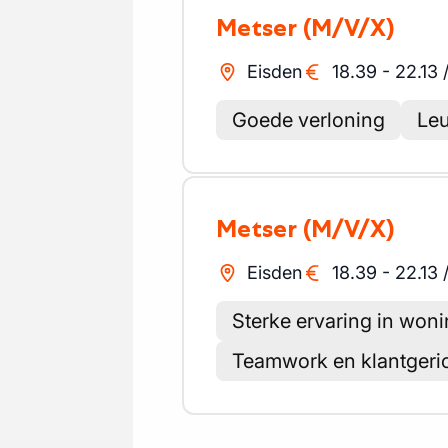
Metser
(M/V/X)
Eisden
18.39
-
22.13
Goede verloning
Leu
Metser
(M/V/X)
Eisden
18.39
-
22.13
Sterke ervaring in wo
Teamwork en klantgeri