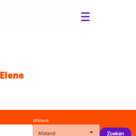
 Elene
Afstand
Afstand
Zoeken