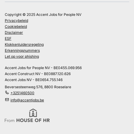
Copyright © 2025 Accent Jobs for People NV
Privacybeleid
Cookiebeleid
Disclaimer
ESF
Klokkenluidersregeling
Erkenningsnummers
Let op voor phishing
Accent Jobs for People NV - BE0455.069.956
Accent Construct NV - BE0887.120.626
Accent Jobs NV - BE0654.755.146
Beversesteenweg 576, 8800 Roeselare
+3251460500
info@accentjobs.be