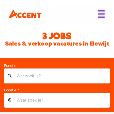
3 JOBS
Sales & verkoop vacatures in Elewijt
Functie
Locatie *