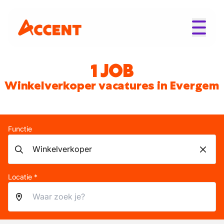
1 JOB
Winkelverkoper vacatures in Evergem
Functie
Locatie *