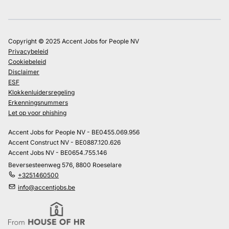
Copyright © 2025 Accent Jobs for People NV
Privacybeleid
Cookiebeleid
Disclaimer
ESF
Klokkenluidersregeling
Erkenningsnummers
Let op voor phishing
Accent Jobs for People NV - BE0455.069.956
Accent Construct NV - BE0887.120.626
Accent Jobs NV - BE0654.755.146
Beversesteenweg 576, 8800 Roeselare
+3251460500
info@accentjobs.be