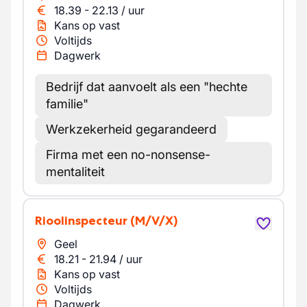
18.39
-
22.13
/
uur
Kans op vast
Voltijds
Dagwerk
Bedrijf dat aanvoelt als een "hechte
familie"
Werkzekerheid gegarandeerd
Firma met een no-nonsense-
mentaliteit
Rioolinspecteur
(M/V/X)
Geel
18.21
-
21.94
/
uur
Kans op vast
Voltijds
Dagwerk