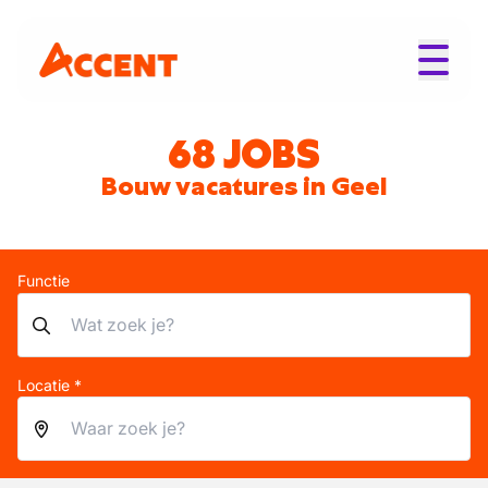
68 JOBS
Bouw vacatures in Geel
Functie
Locatie *