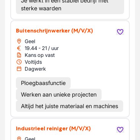
Je werkt in een stabiel bedrijf met
sterke waarden
Buitenschrijnwerker
(M/V/X)
Geel
19.44
-
21
/
uur
Kans op vast
Voltijds
Dagwerk
Ploegbaasfunctie
Werken aan unieke projecten
Altijd het juiste materiaal en machines
Industrieel reiniger
(M/V/X)
Geel