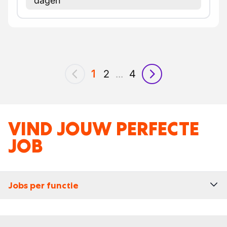
dagen
1
2
...
4
vorig
volgende
VIND JOUW PERFECTE
JOB
Jobs per functie