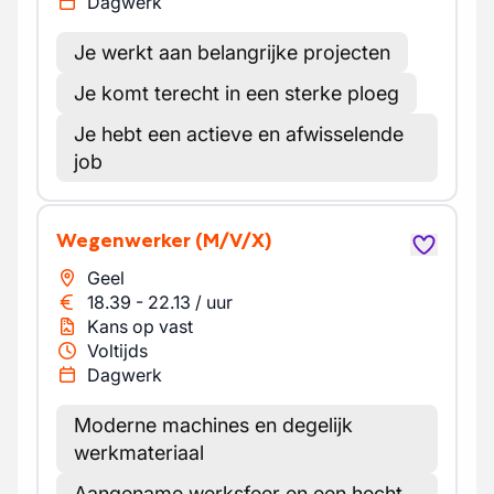
Dagwerk
Je werkt aan belangrijke projecten
Je komt terecht in een sterke ploeg
Je hebt een actieve en afwisselende
job
Wegenwerker
(M/V/X)
Geel
18.39
-
22.13
/
uur
Kans op vast
Voltijds
Dagwerk
Moderne machines en degelijk
werkmateriaal
Aangename werksfeer en een hecht