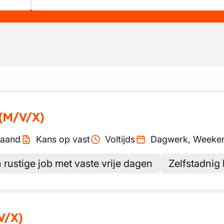
(M/V/X)
aand
Kans op vast
Voltijds
Dagwerk, Weeke
 rustige job met vaste vrije dagen
Zelfstadnig
V/X)