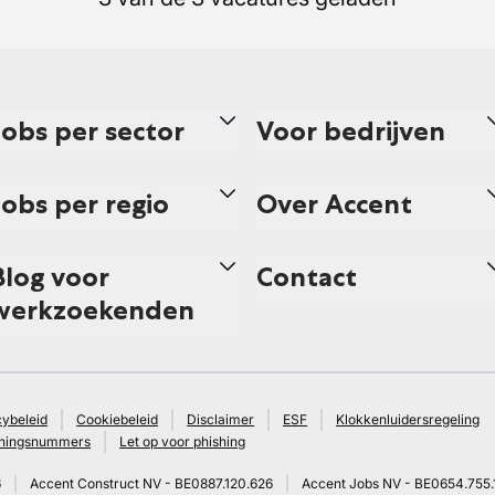
Jobs per sector
Voor bedrijven
Jobs per regio
Over Accent
Blog voor
Contact
werkzoekenden
cybeleid
Cookiebeleid
Disclaimer
ESF
Klokkenluidersregeling
ningsnummers
Let op voor phishing
6
Accent Construct NV - BE0887.120.626
Accent Jobs NV - BE0654.755.