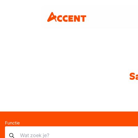
S
Functie