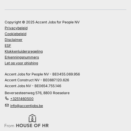
Copyright © 2025 Accent Jobs for People NV
Privacybeleid
Cookiebeleid
Disclaimer
ESF
Klokkenluidersregeling
Erkenningsnummers
Let op voor phishing
Accent Jobs for People NV - BE0455.069.956
Accent Construct NV - BE0887.120.626
Accent Jobs NV - BE0654.755.146
Beversesteenweg 576, 8800 Roeselare
+3251460500
info@accentjobs.be