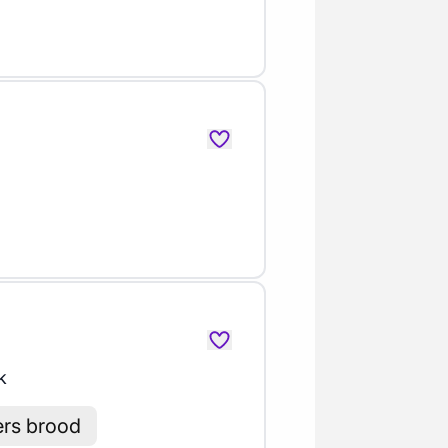
k
ers brood