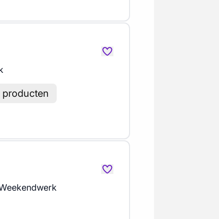
k
e producten
 Weekendwerk