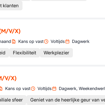
t klanten
(M/V/X)
maand
Kans op vast
Voltijds
Dagwerk
eid
Flexibiliteit
Werkplezier
M/V/X)
Kans op vast
Voltijds
Dagwerk, Weekendwer
liale sfeer
Geniet van de heerlijke geur van v