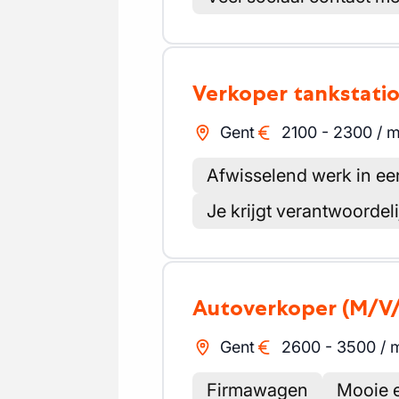
Verkoper tankstati
Gent
2100
-
2300
/
m
Afwisselend werk in ee
Je krijgt verantwoordel
Autoverkoper
(M/V
Gent
2600
-
3500
/
Firmawagen
Mooie 