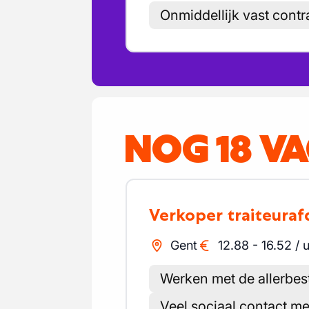
Onmiddellijk vast contr
NOG 18 V
Verkoper traiteuraf
Gent
12.88
-
16.52
/
u
Werken met de allerbes
Veel sociaal contact me