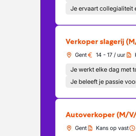
Je ervaart collegialitei
Verkoper slagerij
(M
Gent
14
-
17
/
uur
Je werkt elke dag met t
Je beleeft je passie v
Autoverkoper
(M/V
Gent
Kans op vast