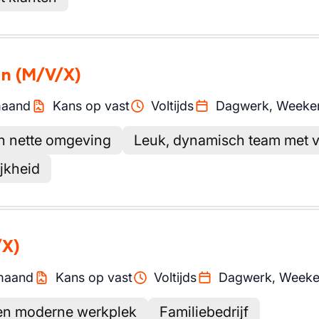
on
(M/V/X)
aand
Kans op vast
Voltijds
Dagwerk, Weeke
n nette omgeving
Leuk, dynamisch team met ve
ijkheid
/X)
maand
Kans op vast
Voltijds
Dagwerk, Week
en moderne werkplek
Familiebedrijf