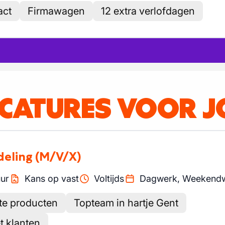
act
Firmawagen
12 extra verlofdagen
ACATURES VOOR J
deling
(M/V/X)
ur
Kans op vast
Voltijds
Dagwerk, Weekend
te producten
Topteam in hartje Gent
t klanten