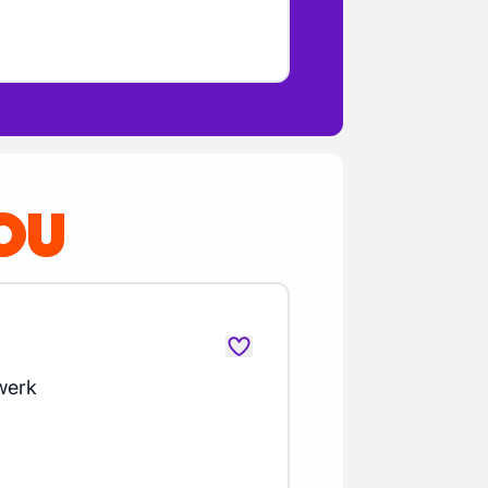
OU
werk