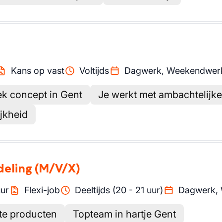
Kans op vast
Voltijds
Dagwerk, Weekendwer
k concept in Gent
Je werkt met ambachtelijk
ijkheid
deling
(M/V/X)
ur
Flexi-job
Deeltijds (20 - 21 uur)
Dagwerk,
te producten
Topteam in hartje Gent