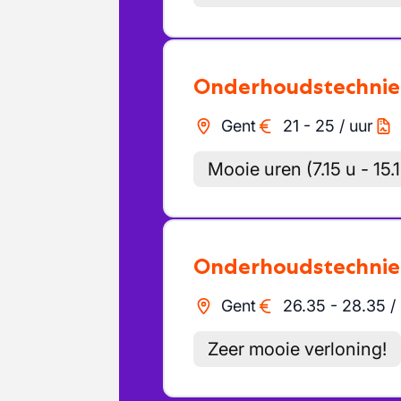
Onderhoudstechnie
Gent
21
-
25
/
uur
Mooie uren (7.15 u - 15.1
Onderhoudstechnie
Gent
26.35
-
28.35
/
Zeer mooie verloning!