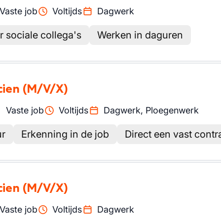
Vaste job
Voltijds
Dagwerk
r sociale collega's
Werken in daguren
cien
(M/V/X)
Vaste job
Voltijds
Dagwerk, Ploegenwerk
ur
Erkenning in de job
Direct een vast contr
cien
(M/V/X)
Vaste job
Voltijds
Dagwerk