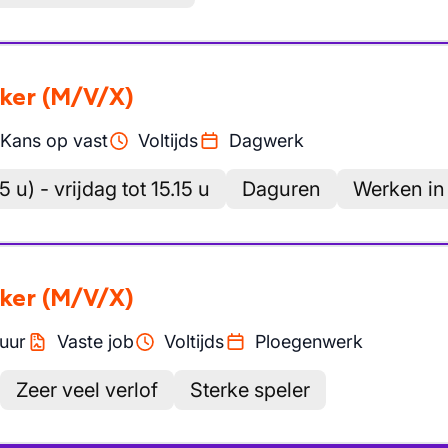
ker
(M/V/X)
Kans op vast
Voltijds
Dagwerk
5 u) - vrijdag tot 15.15 u
Daguren
Werken in
ker
(M/V/X)
uur
Vaste job
Voltijds
Ploegenwerk
Zeer veel verlof
Sterke speler