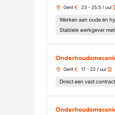
Gent
23
-
25.5
/
uur
Werken aan oude én h
Stabiele werkgever met
Onderhoudsmecani
Gent
17
-
22
/
uur
Direct een vast contrac
Onderhoudsmecani