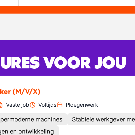
URES VOOR JOU
ker
(M/V/X)
Vaste job
Voltijds
Ploegenwerk
ypermoderne machines
Stabiele werkgever me
gen en ontwikkeling