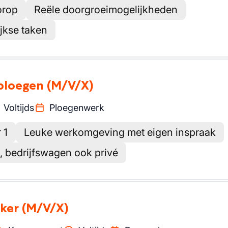
orop
Reële doorgroeimogelijkheden
ijkse taken
 ploegen
(M/V/X)
Voltijds
Ploegenwerk
 1
Leuke werkomgeving met eigen inspraak
, bedrijfswagen ook privé
eker
(M/V/X)