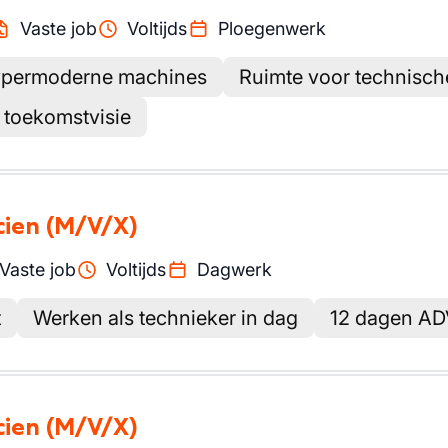
Vaste job
Voltijds
Ploegenwerk
ypermoderne machines
Ruimte voor technisch
 toekomstvisie
cien
(M/V/X)
Vaste job
Voltijds
Dagwerk
t
Werken als technieker in dag
12 dagen ADV
cien
(M/V/X)