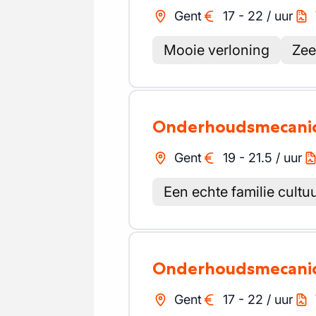
Gent
17
-
22
/
uur
Mooie verloning
Zee
Onderhoudsmecani
Gent
19
-
21.5
/
uur
Een echte familie cultu
Onderhoudsmecani
Gent
17
-
22
/
uur