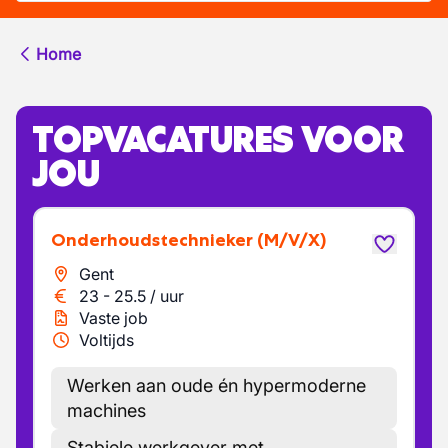
Home
TOPVACATURES VOOR
JOU
Onderhoudstechnieker
(M/V/X)
Gent
23
-
25.5
/
uur
Vaste job
Voltijds
Werken aan oude én hypermoderne
machines
Stabiele werkgever met