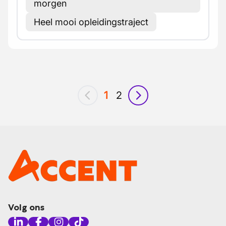
morgen
Heel mooi opleidingstraject
1
2
vorig
volgende
Volg ons