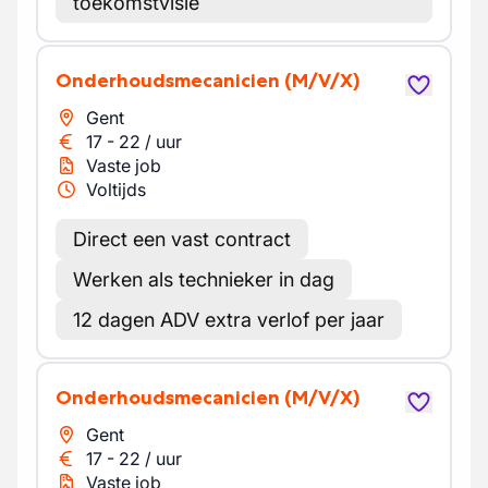
toekomstvisie
Onderhoudsmecanicien
(M/V/X)
Gent
17
-
22
/
uur
Vaste job
Voltijds
Direct een vast contract
Werken als technieker in dag
12 dagen ADV extra verlof per jaar
Onderhoudsmecanicien
(M/V/X)
Gent
17
-
22
/
uur
Vaste job