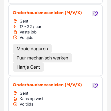
Onderhoudsmecanicien
(M/V/X)
Gent
17
-
22
/
uur
Vaste job
Voltijds
Mooie daguren
Puur mechanisch werken
Hartje Gent
Onderhoudsmecanicien
(M/V/X)
Gent
Kans op vast
Voltijds