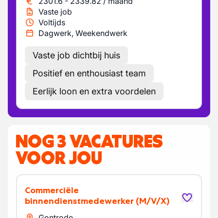
2301.6
-
2339.82
/
maand
Vaste job
Voltijds
Dagwerk, Weekendwerk
Vaste job dichtbij huis
Positief en enthousiast team
Eerlijk loon en extra voordelen
NOG 3 VACATURES
VOOR JOU
Commerciële
binnendienstmedewerker
(M/V/X)
Gontrode