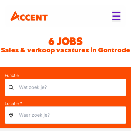
6 JOBS
Sales & verkoop vacatures in Gontrode
Functie
Locatie *