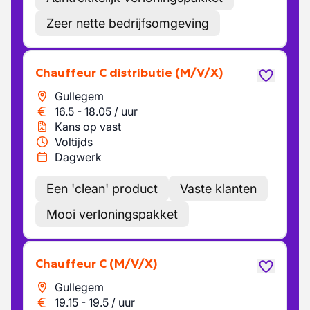
Zeer nette bedrijfsomgeving
Chauffeur C distributie
(M/V/X)
Gullegem
16.5
-
18.05
/
uur
Kans op vast
Voltijds
Dagwerk
Een 'clean' product
Vaste klanten
Mooi verloningspakket
Chauffeur C
(M/V/X)
Gullegem
19.15
-
19.5
/
uur