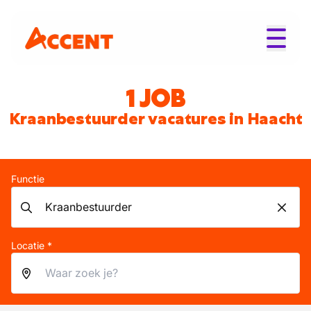
1 JOB
Kraanbestuurder vacatures in Haacht
Functie
Locatie *