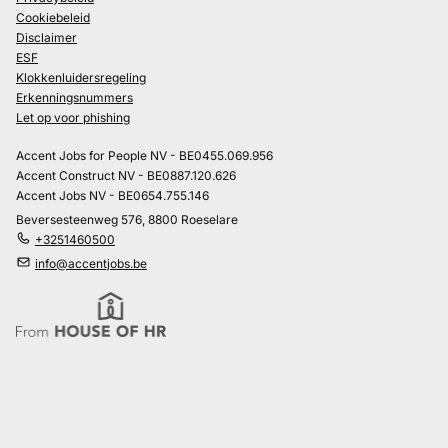
Cookiebeleid
Disclaimer
ESF
Klokkenluidersregeling
Erkenningsnummers
Let op voor phishing
Accent Jobs for People NV - BE0455.069.956
Accent Construct NV - BE0887.120.626
Accent Jobs NV - BE0654.755.146
Beversesteenweg 576, 8800 Roeselare
+3251460500
info@accentjobs.be