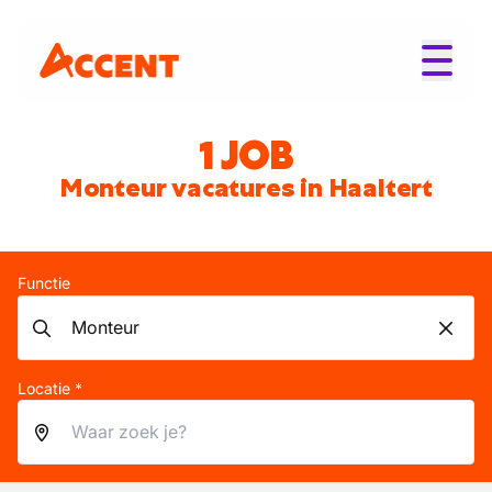
1 JOB
Monteur vacatures in Haaltert
Functie
Locatie *