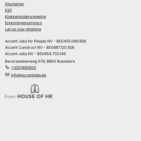
Disclaimer
ESF
Klokkenluidersregeling
Erkenningsnummers
Let op voor phishing
Accent Jobs for People NV - BE0455.069.956
Accent Construct NV - BE0887.120.626
Accent Jobs NV - BE0654.755.146
Beversesteenweg 576, 8800 Roeselare
+3251460500
info@accentjobs.be