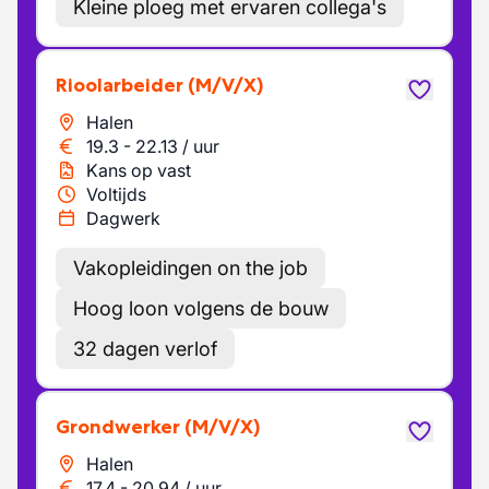
Kleine ploeg met ervaren collega's
Rioolarbeider
(M/V/X)
Halen
19.3
-
22.13
/
uur
Kans op vast
Voltijds
Dagwerk
Vakopleidingen on the job
Hoog loon volgens de bouw
32 dagen verlof
Grondwerker
(M/V/X)
Halen
17.4
-
20.94
/
uur