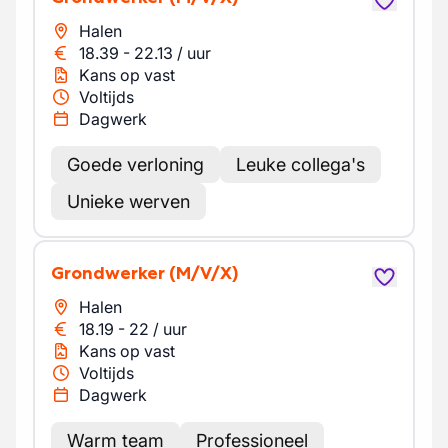
Halen
18.39
-
22.13
/
uur
Kans op vast
Voltijds
Dagwerk
Goede verloning
Leuke collega's
Unieke werven
Grondwerker
(M/V/X)
Halen
18.19
-
22
/
uur
Kans op vast
Voltijds
Dagwerk
Warm team
Professioneel