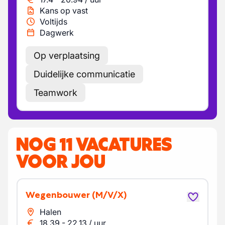
Kans op vast
Voltijds
Dagwerk
Op verplaatsing
Duidelijke communicatie
Teamwork
NOG 11 VACATURES
VOOR JOU
Wegenbouwer
(M/V/X)
Halen
18.39
-
22.13
/
uur