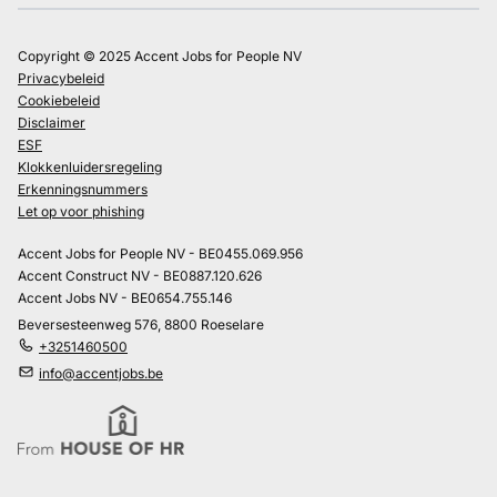
Copyright © 2025 Accent Jobs for People NV
Privacybeleid
Cookiebeleid
Disclaimer
ESF
Klokkenluidersregeling
Erkenningsnummers
Let op voor phishing
Accent Jobs for People NV - BE0455.069.956
Accent Construct NV - BE0887.120.626
Accent Jobs NV - BE0654.755.146
Beversesteenweg 576, 8800 Roeselare
+3251460500
info@accentjobs.be