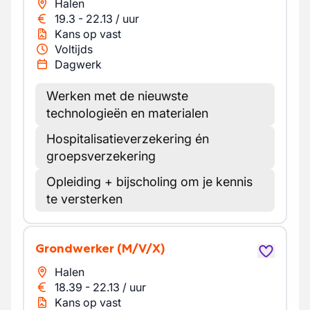
Halen
19.3
-
22.13
/
uur
Kans op vast
Voltijds
Dagwerk
Werken met de nieuwste
technologieën en materialen
Hospitalisatieverzekering én
groepsverzekering
Opleiding + bijscholing om je kennis
te versterken
Grondwerker
(M/V/X)
Halen
18.39
-
22.13
/
uur
Kans op vast