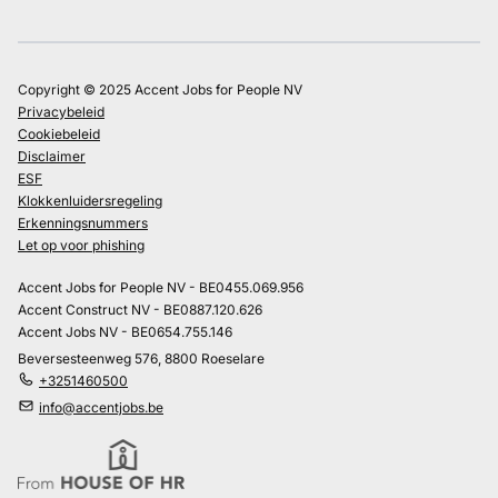
Copyright © 2025 Accent Jobs for People NV
Privacybeleid
Cookiebeleid
Disclaimer
ESF
Klokkenluidersregeling
Erkenningsnummers
Let op voor phishing
Accent Jobs for People NV - BE0455.069.956
Accent Construct NV - BE0887.120.626
Accent Jobs NV - BE0654.755.146
Beversesteenweg 576, 8800 Roeselare
+3251460500
info@accentjobs.be