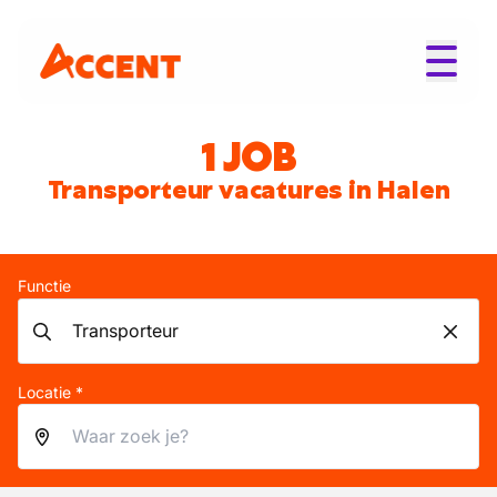
1 JOB
Transporteur vacatures in Halen
Functie
Locatie *