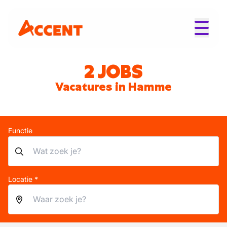
2 JOBS
Vacatures in Hamme
Functie
Locatie *