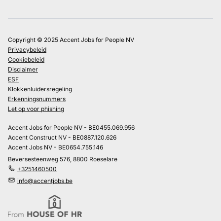
Copyright © 2025 Accent Jobs for People NV
Privacybeleid
Cookiebeleid
Disclaimer
ESF
Klokkenluidersregeling
Erkenningsnummers
Let op voor phishing
Accent Jobs for People NV - BE0455.069.956
Accent Construct NV - BE0887.120.626
Accent Jobs NV - BE0654.755.146
Beversesteenweg 576, 8800 Roeselare
+3251460500
info@accentjobs.be