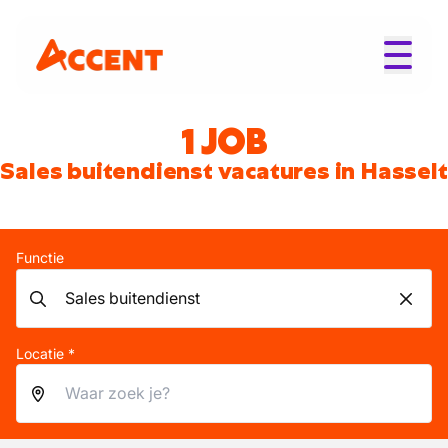
1 JOB
Sales buitendienst vacatures in Hasselt
Functie
Locatie *