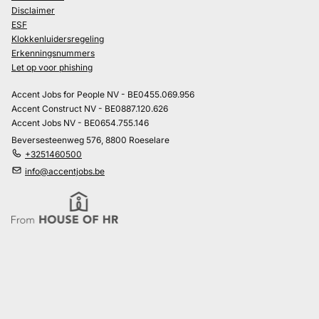
Disclaimer
ESF
Klokkenluidersregeling
Erkenningsnummers
Let op voor phishing
Accent Jobs for People NV - BE0455.069.956
Accent Construct NV - BE0887.120.626
Accent Jobs NV - BE0654.755.146
Beversesteenweg 576, 8800 Roeselare
+3251460500
info@accentjobs.be