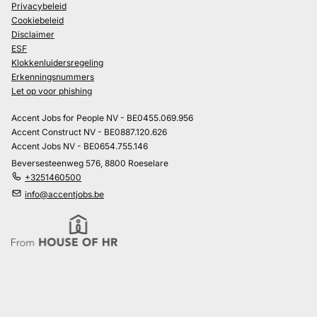
Privacybeleid
Cookiebeleid
Disclaimer
ESF
Klokkenluidersregeling
Erkenningsnummers
Let op voor phishing
Accent Jobs for People NV - BE0455.069.956
Accent Construct NV - BE0887.120.626
Accent Jobs NV - BE0654.755.146
Beversesteenweg 576, 8800 Roeselare
+3251460500
info@accentjobs.be