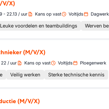
/V/X)
9
-
22.13
/
uur
Kans op vast
Voltijds
Dagwerk
Leuke voordelen en teambuildings
Werven be
chnieker
(M/V/X)
-
22
/
uur
Kans op vast
Voltijds
Ploegenwerk
ie
Veilig werken
Sterke technische kennis
ductie
(M/V/X)