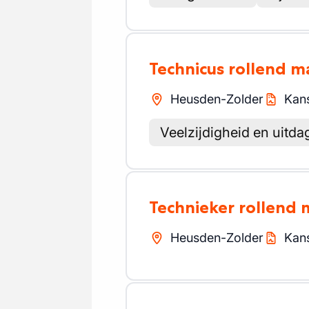
Technicus rollend m
Heusden-Zolder
Kans
Veelzijdigheid en uitda
Technieker rollend
Heusden-Zolder
Kans