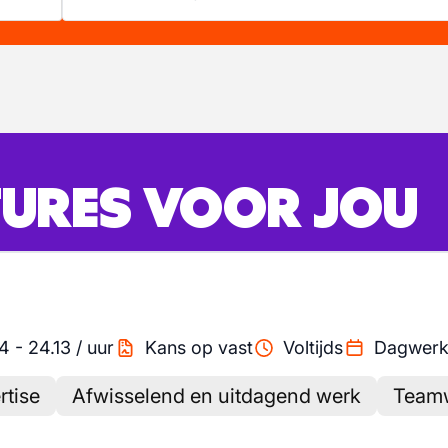
URES VOOR JOU
94
-
24.13
/
uur
Kans op vast
Voltijds
Dagwer
rtise
Afwisselend en uitdagend werk
Teamw