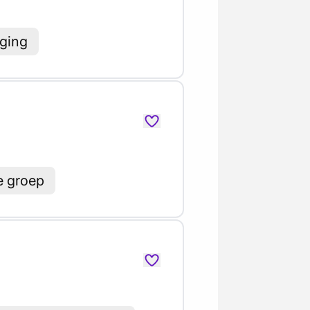
aging
e groep