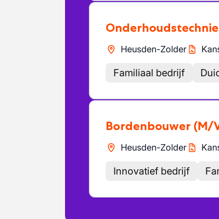
Onderhoudstechnie
Heusden-Zolder
Kans
Familiaal bedrijf
Dui
Bordenbouwer
(M/
Heusden-Zolder
Kans
Innovatief bedrijf
Fam