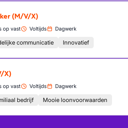
ker
(M/V/X)
 op vast
Voltijds
Dagwerk
delijke communicatie
Innovatief
V/X)
 op vast
Voltijds
Dagwerk
iliaal bedrijf
Mooie loonvoorwaarden