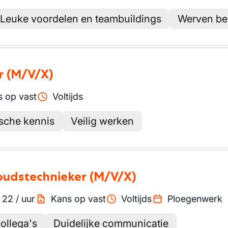
Leuke voordelen en teambuildings
Werven be
r
(M/V/X)
 op vast
Voltijds
ische kennis
Veilig werken
oudstechnieker
(M/V/X)
-
22
/
uur
Kans op vast
Voltijds
Ploegenwerk
collega's
Duidelijke communicatie