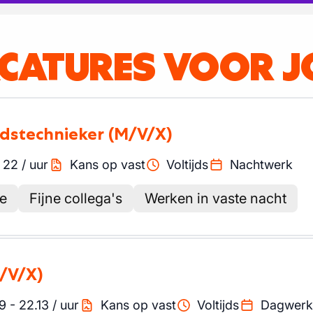
ACATURES VOOR J
udstechnieker
(M/V/X)
-
22
/
uur
Kans op vast
Voltijds
Nachtwerk
ie
Fijne collega's
Werken in vaste nacht
/V/X)
9
-
22.13
/
uur
Kans op vast
Voltijds
Dagwerk