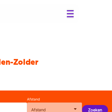
den-Zolder
Afstand
Afstand
Zoeken