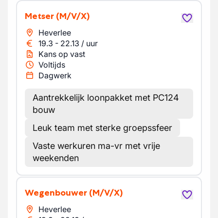
Metser
(M/V/X)
Heverlee
19.3
-
22.13
/
uur
Kans op vast
Voltijds
Dagwerk
Aantrekkelijk loonpakket met PC124
bouw
Leuk team met sterke groepssfeer
Vaste werkuren ma-vr met vrije
weekenden
Wegenbouwer
(M/V/X)
Heverlee