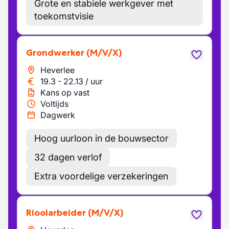
Grote en stabiele werkgever met
toekomstvisie
Grondwerker
(M/V/X)
Heverlee
19.3
-
22.13
/
uur
Kans op vast
Voltijds
Dagwerk
Hoog uurloon in de bouwsector
32 dagen verlof
Extra voordelige verzekeringen
Rioolarbeider
(M/V/X)