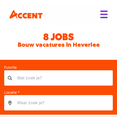
8 JOBS
Bouw vacatures in Heverlee
Functie
Locatie *