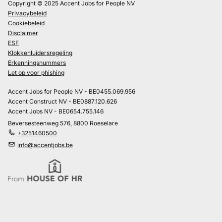
Copyright © 2025 Accent Jobs for People NV
Privacybeleid
Cookiebeleid
Disclaimer
ESF
Klokkenluidersregeling
Erkenningsnummers
Let op voor phishing
Accent Jobs for People NV - BE0455.069.956
Accent Construct NV - BE0887.120.626
Accent Jobs NV - BE0654.755.146
Beversesteenweg 576, 8800 Roeselare
+3251460500
info@accentjobs.be