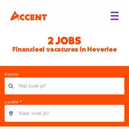
2 JOBS
Financieel vacatures in Heverlee
Functie
Locatie *