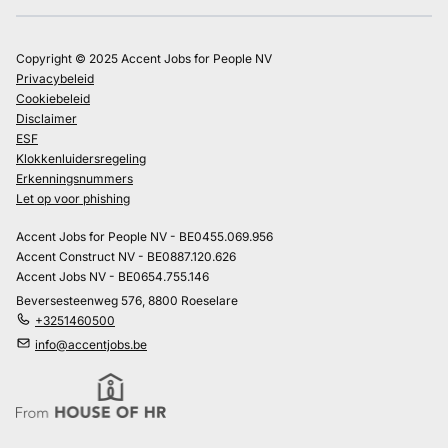
Copyright © 2025 Accent Jobs for People NV
Privacybeleid
Cookiebeleid
Disclaimer
ESF
Klokkenluidersregeling
Erkenningsnummers
Let op voor phishing
Accent Jobs for People NV - BE0455.069.956
Accent Construct NV - BE0887.120.626
Accent Jobs NV - BE0654.755.146
Beversesteenweg 576, 8800 Roeselare
+3251460500
info@accentjobs.be