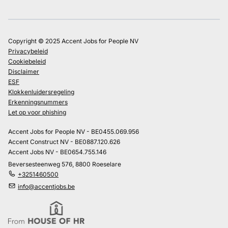
Copyright © 2025 Accent Jobs for People NV
Privacybeleid
Cookiebeleid
Disclaimer
ESF
Klokkenluidersregeling
Erkenningsnummers
Let op voor phishing
Accent Jobs for People NV - BE0455.069.956
Accent Construct NV - BE0887.120.626
Accent Jobs NV - BE0654.755.146
Beversesteenweg 576, 8800 Roeselare
+3251460500
info@accentjobs.be