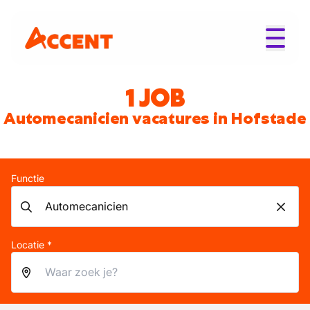
1 JOB
Automecanicien vacatures in Hofstade
Functie
Locatie *