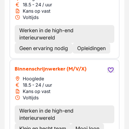
18.5
-
24
/
uur
Kans op vast
Voltijds
Werken in de high-end
interieurwereld
Geen ervaring nodig
Opleidingen
Binnenschrijnwerker
(M/V/X)
Hooglede
18.5
-
24
/
uur
Kans op vast
Voltijds
Werken in de high-end
interieurwereld
Klein en hecht team
Mooi loon