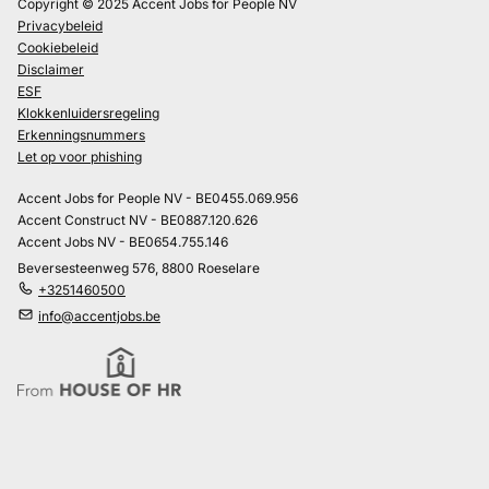
Copyright © 2025 Accent Jobs for People NV
Privacybeleid
Cookiebeleid
Disclaimer
ESF
Klokkenluidersregeling
Erkenningsnummers
Let op voor phishing
Accent Jobs for People NV - BE0455.069.956
Accent Construct NV - BE0887.120.626
Accent Jobs NV - BE0654.755.146
Beversesteenweg 576, 8800 Roeselare
+3251460500
info@accentjobs.be