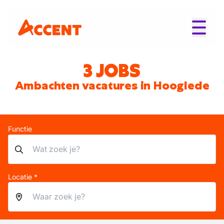
3 JOBS
Ambachten vacatures in Hooglede
Functie
Locatie *