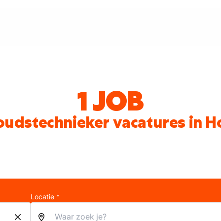
1 JOB
udstechnieker vacatures in H
Locatie *