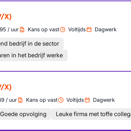
V/X)
.95
/
uur
Kans op vast
Voltijds
Dagwerk
d bedrijf in de sector
aren in het bedrijf werke
V/X)
89
/
uur
Kans op vast
Voltijds
Dagwerk
Goede opvolging
Leuke firma met toffe colleg