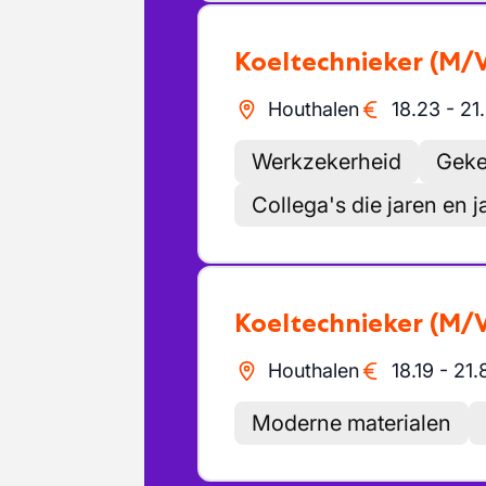
Koeltechnieker
(M/
Houthalen
18.23
-
21
Werkzekerheid
Geken
Collega's die jaren en j
Koeltechnieker
(M/
Houthalen
18.19
-
21.
Moderne materialen