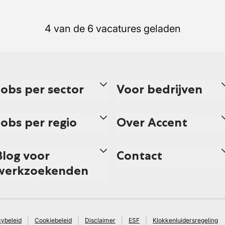
4 van de 6 vacatures geladen
Jobs per sector
Voor bedrijven
Jobs per regio
Over Accent
Blog voor
Contact
werkzoekenden
cybeleid
Cookiebeleid
Disclaimer
ESF
Klokkenluidersregeling