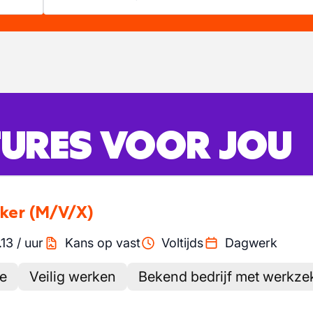
URES VOOR JOU
ker
(M/V/X)
.13
/
uur
Kans op vast
Voltijds
Dagwerk
ie
Veilig werken
Bekend bedrijf met werkze