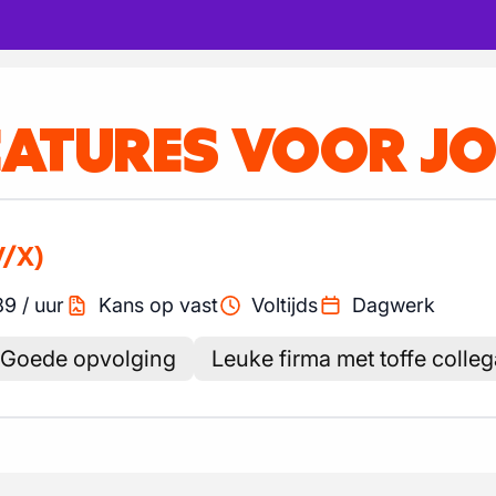
CATURES VOOR J
V/X)
89
/
uur
Kans op vast
Voltijds
Dagwerk
Goede opvolging
Leuke firma met toffe colleg