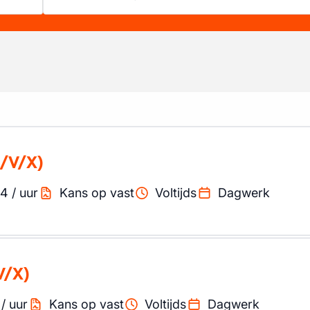
/V/X)
94
/
uur
Kans op vast
Voltijds
Dagwerk
V/X)
/
uur
Kans op vast
Voltijds
Dagwerk