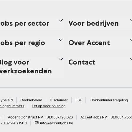
Jobs per sector
Voor bedrijven
Jobs per regio
Over Accent
Blog voor
Contact
werkzoekenden
cybeleid
Cookiebeleid
Disclaimer
ESF
Klokkenluidersregeling
ningsnummers
Let op voor phishing
6
Accent Construct NV - BE0887.120.626
Accent Jobs NV - BE0654.755.
+3251460500
info@accentjobs.be