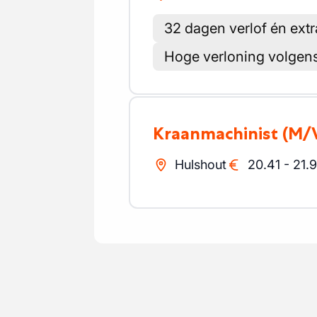
32 dagen verlof én ext
Hoge verloning volgen
Kraanmachinist
(M/
Hulshout
20.41
-
21.