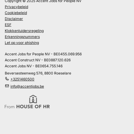
Copyright © 2025 Accent Jobs for People NV
Privacybeleid
Cookiebeleid
Disclaimer
ESF
Klokkenluidersregeling
Erkenningsnummers
Let op voor phishing
Accent Jobs for People NV - BE0455.069.956
Accent Construct NV - BE0887.120.626
Accent Jobs NV - BE0654.755.146
Beversesteenweg 576, 8800 Roeselare
+3251460500
info@accentjobs.be