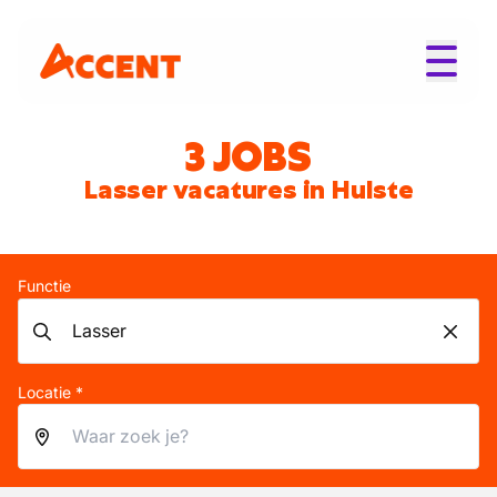
3 JOBS
Lasser vacatures in Hulste
Functie
Locatie *