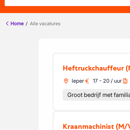
Home
/
Alle vacatures
Heftruckchauffeur
(
Ieper
17
-
20
/
uur
Groot bedrijf met famili
Kraanmachinist
(M/