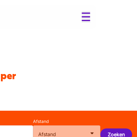
eper
Afstand
Afstand
Zoeken