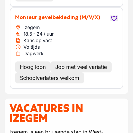
Monteur gevelbekleding
(M/V/X)
Izegem
18.5
-
24
/
uur
Kans op vast
Voltijds
Dagwerk
Hoog loon
Job met veel variatie
Schoolverlaters welkom
VACATURES IN
IZEGEM
Izegem is een bruisende stad in West-