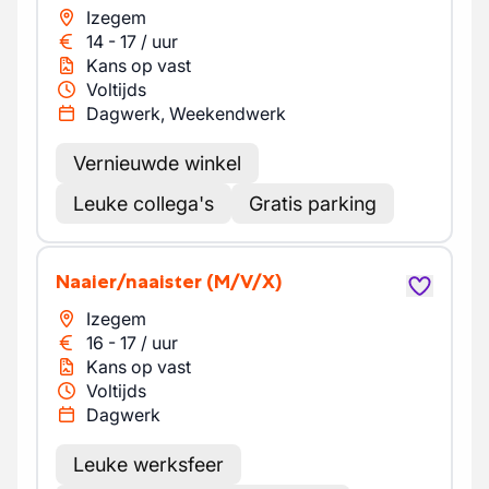
Izegem
14
-
17
/
uur
Kans op vast
Voltijds
Dagwerk, Weekendwerk
Vernieuwde winkel
Leuke collega's
Gratis parking
Naaier/naaister
(M/V/X)
Izegem
16
-
17
/
uur
Kans op vast
Voltijds
Dagwerk
Leuke werksfeer