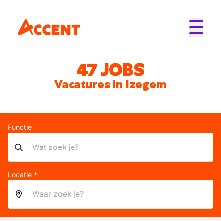
47 JOBS
Vacatures in Izegem
Functie
Locatie *