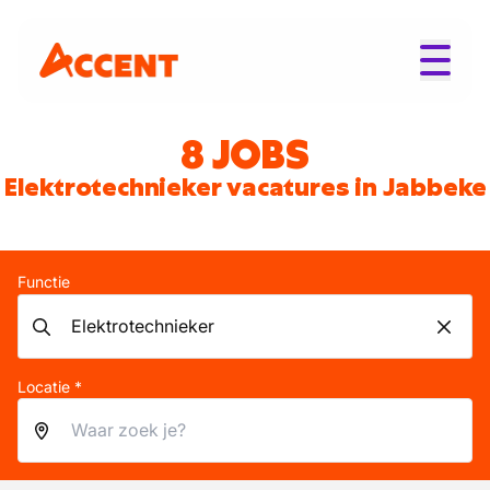
8 JOBS
Elektrotechnieker vacatures in Jabbeke
Functie
Locatie *