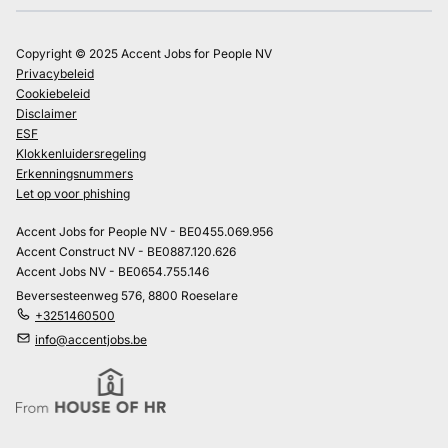
Copyright © 2025 Accent Jobs for People NV
Privacybeleid
Cookiebeleid
Disclaimer
ESF
Klokkenluidersregeling
Erkenningsnummers
Let op voor phishing
Accent Jobs for People NV - BE0455.069.956
Accent Construct NV - BE0887.120.626
Accent Jobs NV - BE0654.755.146
Beversesteenweg 576, 8800 Roeselare
+3251460500
info@accentjobs.be