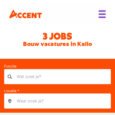
3 JOBS
Bouw vacatures in Kallo
Functie
Locatie *