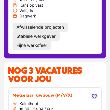
Kans op vast
Voltijds
Dagwerk
Afwisselende projecten
Stabiele werkgever
Fijne werksfeer
NOG 3 VACATURES
VOOR JOU
Metselaar ruwbouw
(M/V/X)
Kalmthout
18.39
-
24.34
/
uur