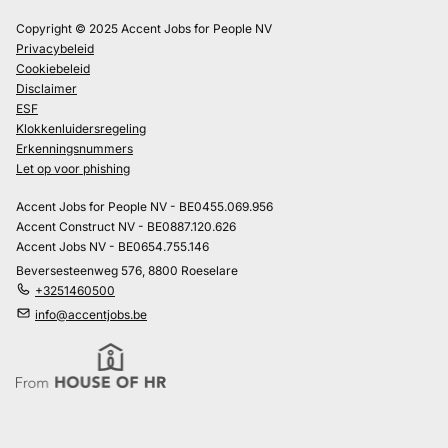
Copyright © 2025 Accent Jobs for People NV
Privacybeleid
Cookiebeleid
Disclaimer
ESF
Klokkenluidersregeling
Erkenningsnummers
Let op voor phishing
Accent Jobs for People NV - BE0455.069.956
Accent Construct NV - BE0887.120.626
Accent Jobs NV - BE0654.755.146
Beversesteenweg 576, 8800 Roeselare
+3251460500
info@accentjobs.be