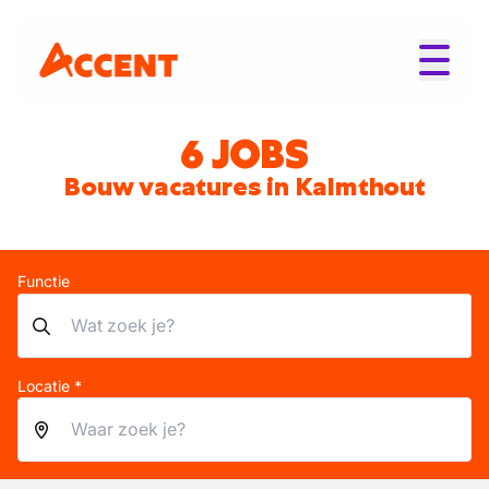
6 JOBS
Bouw vacatures in Kalmthout
Functie
Locatie *