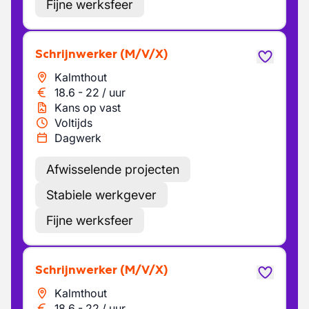
Fijne werksfeer
Schrijnwerker
(M/V/X)
Kalmthout
18.6
-
22
/
uur
Kans op vast
Voltijds
Dagwerk
Afwisselende projecten
Stabiele werkgever
Fijne werksfeer
Schrijnwerker
(M/V/X)
Kalmthout
18.6
-
22
/
uur