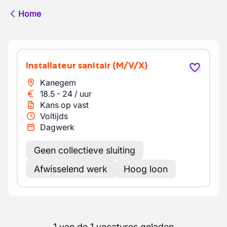
Home
Installateur sanitair
(M/V/X)
Kanegem
18.5
-
24
/
uur
Kans op vast
Voltijds
Dagwerk
Geen collectieve sluiting
Afwisselend werk
Hoog loon
1 van de 1 vacatures geladen