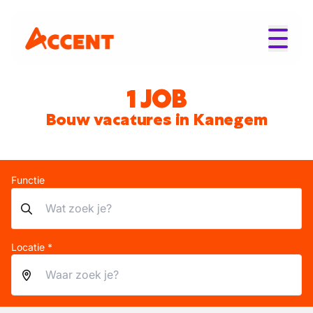
1 JOB
Bouw vacatures in Kanegem
Functie
Locatie *