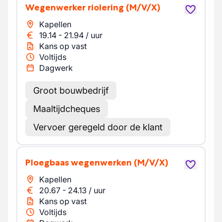
Wegenwerker riolering
(M/V/X)
Kapellen
19.14
-
21.94
/
uur
Kans op vast
Voltijds
Dagwerk
Groot bouwbedrijf
Maaltijdcheques
Vervoer geregeld door de klant
Ploegbaas wegenwerken
(M/V/X)
Kapellen
20.67
-
24.13
/
uur
Kans op vast
Voltijds