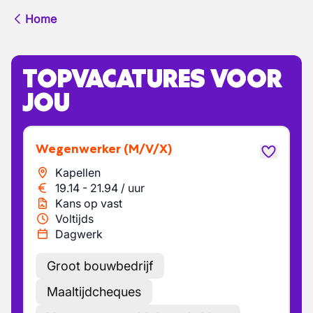
Home
TOPVACATURES VOOR
JOU
Wegenwerker
(M/V/X)
Kapellen
19.14
-
21.94
/
uur
Kans op vast
Voltijds
Dagwerk
Groot bouwbedrijf
Maaltijdcheques