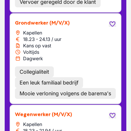
Vervoer geregeld door de klant
Grondwerker
(M/V/X)
Kapellen
18.23
-
24.13
/
uur
Kans op vast
Voltijds
Dagwerk
Collegialiteit
Een leuk familiaal bedrijf
Mooie verloning volgens de barema's
Wegenwerker
(M/V/X)
Kapellen
18.23
-
21.94
/
uur